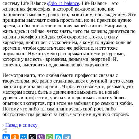
систему Life Balance
@do_it_balance
. Life Balance – это
жизненная философия, в которой каждое мгновение
наполнено смыслом, радостью, развитием, наслаждением. Эти
принципы выглядят очень простыми, но на практике нужно
время, чтобы они легли в основу вашей жизни. Например,
жить здесь и сейчас; четко знать, чего ты хочешь; двигаться по
жизни в комфортной для себя скорости: кто-то, в силу
характера, любит бег с ускорением, а кому-то нужно больше
времени, чтобы сделать такое же действие, и это тоже
нормально. Нужно умело распоряжаться теми ресурсами,
которые у вас есть - временем, деньгами, энергией. И,
конечно, выстроить поддерживающее окружение.
Несмотря на то, что любая бьюти-профессия связана с
творчеством, все равно сталкиваешься с рутиной, а это самая
частая причина выгорания. Чтобы его избежать, рекомендую
мастерам всегда быть в движении: выходить на новый
уровень в профессии, учиться и перенимать опыт у более
опытных экспертов, при этом не забывая про семью и хобби.
Потому что либо ты сам планируешь свой рост, либо
обстоятельства решают за тебя, часто не в лучшую сторону.
Назад к списку