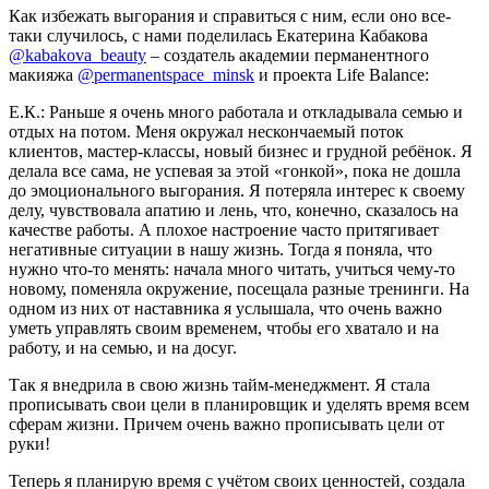
Как избежать выгорания и справиться с ним, если оно все-
таки случилось, с нами поделилась Екатерина Кабакова
@kabakova_beauty
– создатель академии перманентного
макияжа
@permanentspace_minsk
и проекта Life Balance:
Е.К.: Раньше я очень много работала и откладывала семью и
отдых на потом. Меня окружал нескончаемый поток
клиентов, мастер-классы, новый бизнес и грудной ребёнок. Я
делала все сама, не успевая за этой «гонкой», пока не дошла
до эмоционального выгорания. Я потеряла интерес к своему
делу, чувствовала апатию и лень, что, конечно, сказалось на
качестве работы. А плохое настроение часто притягивает
негативные ситуации в нашу жизнь. Тогда я поняла, что
нужно что-то менять: начала много читать, учиться чему-то
новому, поменяла окружение, посещала разные тренинги. На
одном из них от наставника я услышала, что очень важно
уметь управлять своим временем, чтобы его хватало и на
работу, и на семью, и на досуг.
Так я внедрила в свою жизнь тайм-менеджмент. Я стала
прописывать свои цели в планировщик и уделять время всем
сферам жизни. Причем очень важно прописывать цели от
руки!
Теперь я планирую время с учётом своих ценностей, создала