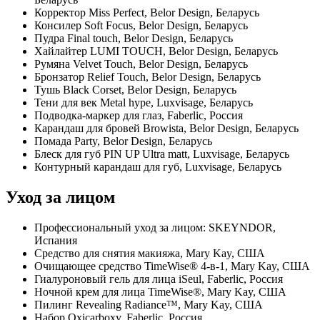
Корректор Miss Perfect, Belor Design, Беларусь
Консилер Soft Focus, Belor Design, Беларусь
Пудра Final touch, Belor Design, Беларусь
Хайлайтер LUMI TOUCH, Belor Design, Беларусь
Румяна Velvet Touch, Belor Design, Беларусь
Бронзатор Relief Touch, Belor Design, Беларусь
Тушь Black Corset, Belor Design, Беларусь
Тени для век Metal hype, Luxvisage, Беларусь
Подводка-маркер для глаз, Faberlic, Россия
Карандаш для бровей Browista, Belor Design, Беларусь
Помада Party, Belor Design, Беларусь
Блеск для губ PIN UP Ultra matt, Luxvisage, Беларусь
Контурный карандаш для губ, Luxvisage, Беларусь
Уход за лицом
Профессиональный уход за лицом: SKEYNDOR,
Испания
⁠Средство для снятия макияжа, Mary Kay, США
Очищающее средство TimeWise® 4-в-1, Mary Kay, США
Гиалуроновый гель для лица iSeul, Faberlic, Россия
Ночной крем для лица TimeWise®, Mary Kay, США
Пилинг Revealing Radiance™, Mary Kay, США
Набор Oxicarboxy, Faberlic, Россия