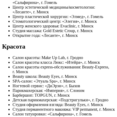
«Сальфирина», г. Гомель
Центр эстетической медицины/косметологии:
«Лесанте», г. Минск
Центр пластической хирургии: «Элмед», г. Гомель
Стоматологический центр: «Элегия», г. Минск
Центр женского здоровья: Evaclinic, г. Минск
Студия массажа: Gold Estetic Croup, г. Минск
Открытие года: «Лесанте», г. Минск
Красота
Салон красоты: Make Up Lab, г. Гродно
Салон красоты класса Люкс: «Итейра», г. Минск
Салон красоты express-обслуживания: Beauty-Express,
г. Минск
Beauty школа: Beauty Eyes, г. Минск
SPA-салон: «Этуаль Spa», г. Минск
Ногтевой сервис: «ДиЭрэн», г. Быхов
Парикмахерская: «Империя», г. Слоним
Барбершоп: TOPGUN, г. Минск
Детская парикмахерская: «Подстригульки», г. Гродно
Студия оформления взгляда: Beauty Eyes, г. Минск
Студия перманентного макияжа: VIP permanent, г. Минск
Салон татуировки: «Сальфирина», г. Гомель