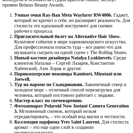
премии Belarus Beauty Awards.
Умные очки Ray-Ban Meta Wayfarer RW4006.
Гаджет,
который не кричит о себе, но расширяет реальность. Для
стилиста это идеальный инструмент для съемки
рабочего процесса.
Пригласительный билет на Alternative Hair Show.
Культовое событие в мире парикмахерского искусства.
Для профессионала попасть туда – все равно что для
музыканта сыграть на одной сцене с The Rolling Stones.
Новый костюм дизайнера Natalya Lyakhovets.
Среди
клиентов Натальи – Сергей Лазарев, Константин
Хабенский, Ани Лорак и другие.
Парикмахерские ножницы Kamisori, Mizutani или
Joewell.
Тур на пароме по Скандинавии.
Лаконичный север и
холодное море – отличный способ перезагрузки для
человека, который постоянно работает с людьми.
Мастер-класс по свечеварению.
Фотоаппарат Polaroid Now Instant Camera Generation
3.
Мгновенный снимок, который нельзя
отредактировать, – это особый вид магии и честности.
Коллекция парфюма Yves Saint Laurent.
Для стилиста
аромат – это еще один слой в создании
индивидуальности.