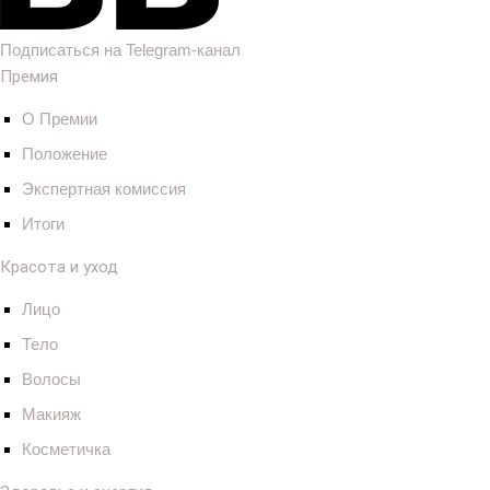
Подписаться на Telegram-канал
Премия
О Премии
Положение
Экспертная комиссия
Итоги
Красота и уход
Лицо
Тело
Волосы
Макияж
Косметичка