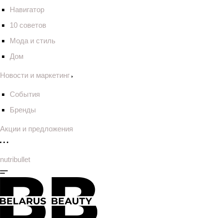
Навигатор
10 советов
Мода и стиль
Дом
Новости и маркетинг
События
Бренды
Акции и предложения
nutribullet