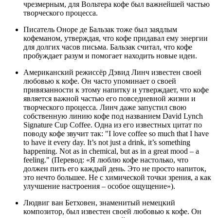
чрезмерным, для Вольтера кофе был важнейшей частью
творческого процесса.
Писатель Оноре де Бальзак тоже был заядлым
кофеманом, утверждая, что кофе придавал ему энергии
для долгих часов письма. Бальзак считал, что кофе
пробуждает разум и помогает находить новые идеи.
Американский режиссёр Дэвид Линч известен своей
любовью к кофе. Он часто упоминает о своей
привязанности к этому напитку и утверждает, что кофе
является важной частью его повседневной жизни и
творческого процесса. Линч даже запустил свою
собственную линию кофе под названием David Lynch
Signature Cup Coffee. Одна из его известных цитат по
поводу кофе звучит так: "I love coffee so much that I have
to have it every day. It’s not just a drink, it’s something
happening. Not as in chemical, but as in a great mood – a
feeling." (Перевод: «Я люблю кофе настолько, что
должен пить его каждый день. Это не просто напиток,
это нечто большее. Не с химической точки зрения, а как
улучшение настроения – особое ощущение»).
Людвиг ван Бетховен, знаменитый немецкий
композитор, был известен своей любовью к кофе. Он