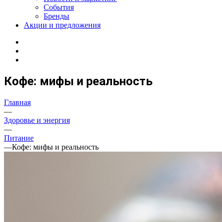
События
Бренды
Акции и предложения
Кофе: мифы и реальность
Главная
—
Здоровье и энергия
—
Питание
—
Кофе: мифы и реальность