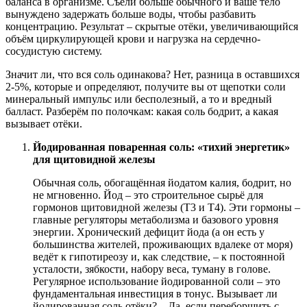
баланса в организме. Съели больше обычного и ваше тело
вынуждено задержать больше воды, чтобы разбавить
концентрацию. Результат – скрытые отёки, увеличивающийся
объём циркулирующей крови и нагрузка на сердечно-
сосудистую систему.
Значит ли, что вся соль одинакова?
Нет, разница в оставшихся
2-5%, которые и определяют, получите вы от щепотки соли
минеральный импульс или бесполезный, а то и вредный
балласт. Разберём по полочкам: какая соль бодрит, а какая
вызывает отёки.
Йодированная поваренная соль: «тихий энергетик»
для щитовидной железы
Обычная соль, обогащённая йодатом калия, бодрит, но
не мгновенно. Йод – это строительное сырьё для
гормонов щитовидной железы (Т3 и Т4). Эти гормоны –
главные регуляторы метаболизма и базового уровня
энергии. Хронический дефицит йода (а он есть у
большинства жителей, проживающих вдалеке от моря)
ведёт к гипотиреозу и, как следствие, – к постоянной
усталости, зябкости, набору веса, туману в голове.
Регулярное использование йодированной соли – это
фундаментальная инвестиция в тонус. Вызывает ли
йодированная соль отёки? – Да, если переборщить с