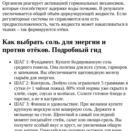
Организм реагирует активацией гормональных механизмов,
которые способствуют задержке воды почками. В результате
увеличивается общий объём циркулирующей жидкости. Если
регуляторные системы не справляются или есть
предрасположенность, часть жидкости может накапливаться в
тканях – так формируются отёки.
Как выбрать соль для энергии и
против отёков. Подробный гид
ШАГ 1: Фундамент. Купите йодированную соль
среднего помола. Она полезна для всех супов, гарниров
и запекания. Вы обеспечиваете щитовидную железу
сырьём для энергии.
ШАГ 2: Контроль. Любую соль ограничьте 5 граммами в
сутки (≈ 1 чайная ложка). 80% этой нормы уже скрыто в
хлебе, сыре, соусах и колбасах. Солите готовое блюдо в
тарелке, а не в кастрюле.
ШАГ 3: Финиш и удовольствие. При желании купите
крупную морскую или кошерную соль. Держите в
мельнице на столе. Щепоткой в самый последний
момент посыпайте стейк, салат или овощи-гриль. Вы
получите особый вкус и хруст, не увеличивая общую
дозу натрия. Гималайскую розовую оставьте для ванн