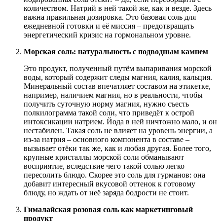
количеством. Натрий в ней такой же, как и везде. Здесь
важна правильная дозировка. Это базовая соль для
ежедневной готовки и её миссия – предотвращать
энергетический кризис на гормональном уровне.
Морская соль: натуральность с подводным камнем
Это продукт, полученный путём выпаривания морской
воды, который содержит следы магния, калия, кальция.
Минеральный состав впечатляет составом на этикетке,
например, наличием магния, но в реальности, чтобы
получить суточную норму магния, нужно съесть
полкилограмма такой соли, что приведёт к острой
интоксикации натрием. Йода в ней ничтожно мало, и он
нестабилен. Такая соль не влияет на уровень энергии, а
из-за натрия – основного компонента в составе –
вызывает отёки так же, как и любая другая. Более того,
крупные кристаллы морской соли обманывают
восприятие, вследствие чего такой солью легко
пересолить блюдо. Скорее это соль для гурманов: она
добавит интересный вкусовой оттенок к готовому
блюду, но ждать от неё заряда бодрости не стоит.
Гималайская розовая соль как маркетинговый
продукт