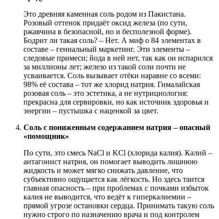
Это
древняя каменная соль родом из Пакистана.
Розовый оттенок придаёт оксид железа (по сути,
ржавчина в безопасной, но и бесполезной форме).
Бодрит ли такая соль? – Нет. А миф о 84 элементах в
составе – гениальный маркетинг. Эти элементы –
следовые примеси; йода в ней нет, так как он испарился
за миллионы лет; железо из такой соли почти не
усваивается. Соль вызывает отёки наравне со всеми:
98% её состава – тот же хлорид натрия. Гималайская
розовая соль – это эстетика, а не нутрициология:
прекрасна для сервировки, но как источник здоровья и
энергии – пустышка с наценкой за цвет.
Соль с пониженным содержанием натрия – опасный
«помощник»
По сути, это смесь NaCl и KCl (хлорида калия). Калий
–
антагонист натрия, он помогает выводить лишнюю
жидкость и может мягко снижать давление, что
субъективно ощущается как лёгкость. Но здесь таится
главная опасность – при проблемах с почками избыток
калия не выводится, что ведёт к гиперкалиемии –
прямой угрозе остановки сердца. Принимать такую соль
нужно строго по назначению врача и под контролем