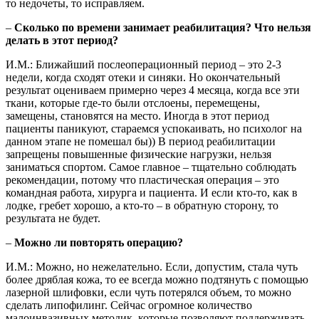
то недочеты, то исправляем.
–
Сколько по времени занимает реабилитация? Что нельзя
делать в этот период?
И.М.: Ближайший послеоперационный период – это 2-3
недели, когда сходят отеки и синяки. Но окончательный
результат оцениваем примерно через 4 месяца, когда все эти
ткани, которые где-то были отслоены, перемещены,
замещены, становятся на место. Иногда в этот период
пациенты паникуют, стараемся успокаивать, но психолог на
данном этапе не помешал бы)) В период реабилитации
запрещены повышенные физические нагрузки, нельзя
заниматься спортом. Самое главное – тщательно соблюдать
рекомендации, потому что пластическая операция – это
командная работа, хирурга и пациента. И если кто-то, как в
лодке, гребет хорошо, а кто-то – в обратную сторону, то
результата не будет.
–
Можно ли повторять операцию?
И.М.: Можно, но нежелательно. Если, допустим, стала чуть
более дряблая кожа, то ее всегда можно подтянуть с помощью
лазерной шлифовки, если чуть потерялся объем, то можно
сделать липофилинг. Сейчас огромное количество
малоинвазивных методик, которые позволяют поддерживать