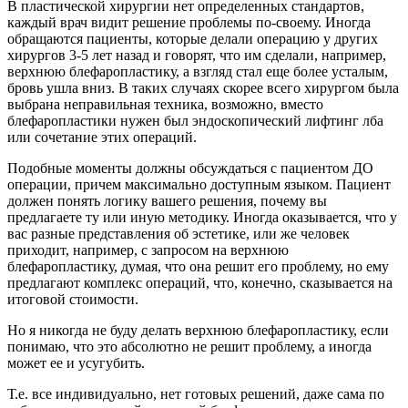
В пластической хирургии нет определенных стандартов,
каждый врач видит решение проблемы по-своему. Иногда
обращаются пациенты, которые делали операцию у других
хирургов 3-5 лет назад и говорят, что им сделали, например,
верхнюю блефаропластику, а взгляд стал еще более усталым,
бровь ушла вниз. В таких случаях скорее всего хирургом была
выбрана неправильная техника, возможно, вместо
блефаропластики нужен был эндоскопический лифтинг лба
или сочетание этих операций.
Подобные моменты должны обсуждаться с пациентом ДО
операции, причем максимально доступным языком. Пациент
должен понять логику вашего решения, почему вы
предлагаете ту или иную методику. Иногда оказывается, что у
вас разные представления об эстетике, или же человек
приходит, например, с запросом на верхнюю
блефаропластику, думая, что она решит его проблему, но ему
предлагают комплекс операций, что, конечно, сказывается на
итоговой стоимости.
Но я никогда не буду делать верхнюю блефаропластику, если
понимаю, что это абсолютно не решит проблему, а иногда
может ее и усугубить.
Т.е. все индивидуально, нет готовых решений, даже сама по