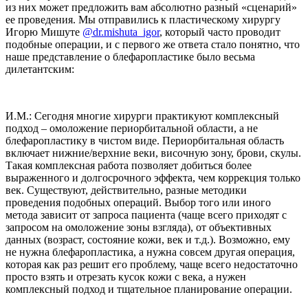
из них может предложить вам абсолютно разный «сценарий»
ее проведения. Мы отправились к пластическому хирургу
Игорю Мишуте
@dr.mishuta_igor
, который часто проводит
подобные операции, и с первого же ответа стало понятно, что
наше представление о блефаропластике было весьма
дилетантским:
И.М.: Сегодня многие хирурги практикуют комплексный
подход – омоложение периорбитальной области, а не
блефаропластику в чистом виде. Периорбитальная область
включает нижние/верхние веки, височную зону, брови, скулы.
Такая комплексная работа позволяет добиться более
выраженного и долгосрочного эффекта, чем коррекция только
век. Существуют, действительно, разные методики
проведения подобных операций. Выбор того или иного
метода зависит от запроса пациента (чаще всего приходят с
запросом на омоложение зоны взгляда), от объективных
данных (возраст, состояние кожи, век и т.д.). Возможно, ему
не нужна блефаропластика, а нужна совсем другая операция,
которая как раз решит его проблему, чаще всего недостаточно
просто взять и отрезать кусок кожи с века, а нужен
комплексный подход и тщательное планирование операции.