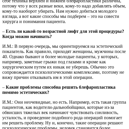
себе техника верхней и нижней блефаропластики различна,
потому что у всех разные веки, кому-то надо добавлять объем,
кому-то наоборот убирать. Нам нужно добиться молодого
взгляда, а вот какие способы мы подберем – это на совести
хирурга и понимания пациента.
–
Есть ли какой-то возрастной люфт для этой процедуры?
Когда можно начинать?
И.М.: В первую очередь, мы ориентируемся на эстетический
показатель. Как правило, приходят женщины, мужчины после
40. Однако бывают и более молодые пациенты, у которых,
например, заметные грыжи под глазами и кроме как
хирургическим путем их никак не уберешь. Обычно это
сопровождается психологическими комплексами, поэтому не
вижу причин отказывать им в этой операции.
–
Какие проблемы способна решить блефаропластика
помимо эстетических?
И.М.: Они неочевидные, но есть. Например, есть такая группа
пациентов, как водители-дальнобойщики, которые из-за
обвисших тяжелых век начинают чувствовать сонливость,
усталость, и проведение подобного рода операций помогает
им решить проблему. Ну и, конечно, такие операции решают
психологические проблемы, человек становится более