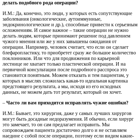
делать подобного рода операции?
И.М.: Да, конечно, это люди, у которых есть сопутствующие
заболевания (онкологические, аутоиммунные,
эндокринологические и др.), способные привести к серьезным
осложнениям. И самое важное – такие операции не нужно
делать людям, которые принимают решение под давлением
чужого мнения или же у них завышены ожидания от
операции. Например, человек считает, что если он сделает
блефаропластику, то приобретет сразу же большое количество
поклонников. Или что для продвижения по карьерной
лестнице не хватает только пластической операции. И на
первичной консультации после подробного расспроса это
становится понятным. Можем отказать и тем пациентам, у
которых в мыслях сложилась какая-то идеальная картинка
предстоящего результата, а мы, исходя из его исходных
данных, не можем дать тот результат, который он хочет.
–
Часто ли вам приходится исправлять чужие ошибки?
И.М.: Бывает, это хирургия, даже у самых лучших хирургов
могут быть досадные недоразумения. И обычно, если хирург
это замечает, то он сам предлагает исправить. Мы
сопровождаем пациента достаточно долго и не оставляем
наедине с собой после операции, поэтому если видим какие-